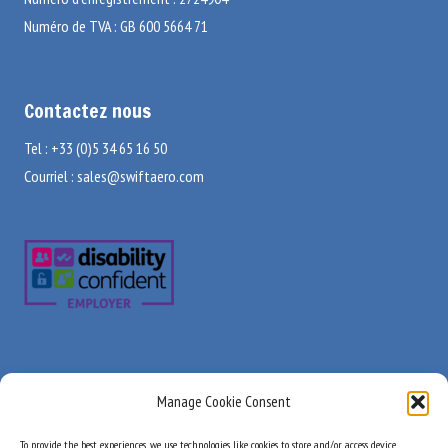
Numéro de TVA : GB 600 5664 71
Contactez nous
Tel : +33 (0)5 34 65 16 50
Courriel :
sales@swiftaero.com
Visitez-nous
Liens utiles
Manage Cookie Consent
A propos de nous
Swift Aerospace France SAS
Produits
To provide the best experiences, we use technologies like cookies to store and/or access device